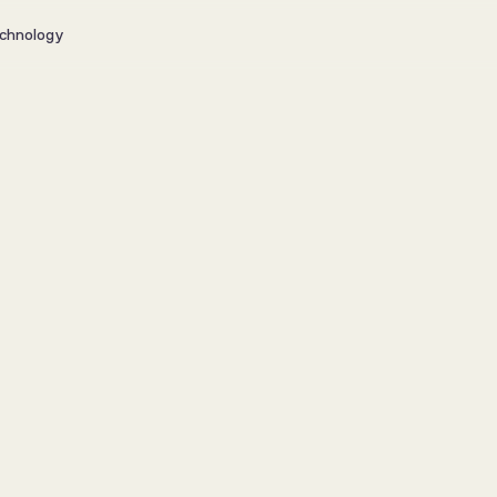
chnology
 at skabe 
n at gå på 