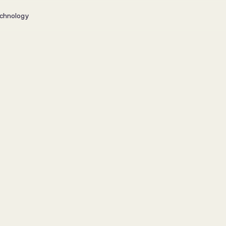
chnology
 at skabe et 
er både 
s 