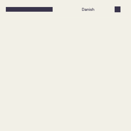
Select Language
Danish
Sandwich udenpå. Rugbrød 
indeni