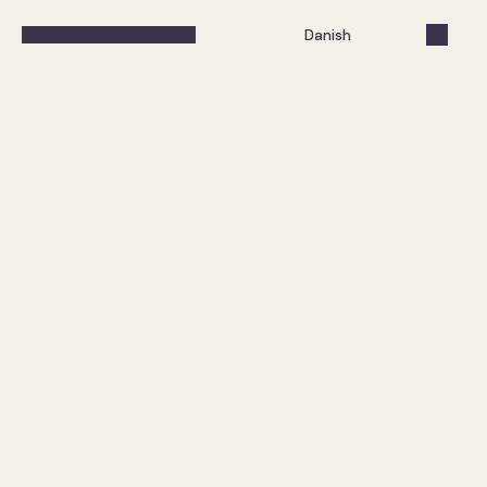
Select Language
Danish
Vi gjorde fuldkorn til en sag 
for folkesundheden