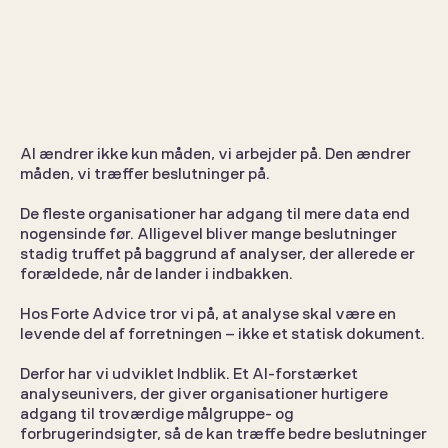
Indblik: Fremtidens AI-
forstærkede analyseværktøj
AI ændrer ikke kun måden, vi arbejder på. Den ændrer 
måden, vi træffer beslutninger på.
Press Release
7. jul. 2026
De fleste organisationer har adgang til mere data end 
nogensinde før. Alligevel bliver mange beslutninger 
stadig truffet på baggrund af analyser, der allerede er 
forældede, når de lander i indbakken.
Hos Forte Advice tror vi på, at analyse skal være en 
levende del af forretningen – ikke et statisk dokument.
Derfor har vi udviklet Indblik. Et AI-forstærket 
analyseunivers, der giver organisationer hurtigere 
adgang til troværdige målgruppe- og 
forbrugerindsigter, så de kan træffe bedre beslutninger 