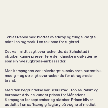
Schulstad hyldet for Rahim-
kampagne
Tobias Rahim med blottet overkrop og tunge vægte 
midt i en rugmark. I en reklame for rugbrød. 
Client Stories
15. jan. 2026
Det var mildt sagt overraskende, da Schulstad i 
oktober kunne præsentere den danske musikstjerne 
som sin nye rugbrøds-ambassadør. 
Men kampagnen var knivskarpt eksekveret, autentisk, 
modig – og utroligt overraskende for et rugbrøds-
brand. 
Med den begrundelse har Schulstad, Tobias Rahim og 
bureauet Advice vundet prisen for Månedens 
Kampagne for september og oktober. Prisen bliver 
uddelt af en uafhængig fagjury på vegne af mediet 