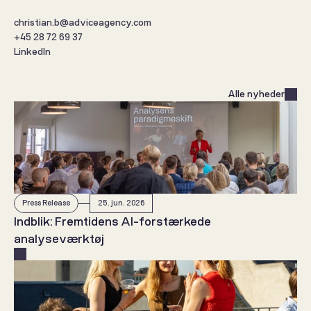
christian.b@adviceagency.com
+45 28 72 69 37
LinkedIn
Alle nyheder
Press Release
25. jun. 2026
Indblik: Fremtidens AI-forstærkede 
analyseværktøj