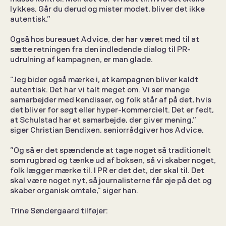
lykkes. Går du derud og mister modet, bliver det ikke 
autentisk.” 
Også hos bureauet Advice, der har været med til at 
sætte retningen fra den indledende dialog til PR-
udrulning af kampagnen, er man glade. 
”Jeg bider også mærke i, at kampagnen bliver kaldt 
autentisk. Det har vi talt meget om. Vi ser mange 
samarbejder med kendisser, og folk står af på det, hvis 
det bliver for søgt eller hyper-kommercielt. Det er fedt, 
at Schulstad har et samarbejde, der giver mening,” 
siger Christian Bendixen, seniorrådgiver hos Advice. 
”Og så er det spændende at tage noget så traditionelt 
som rugbrød og tænke ud af boksen, så vi skaber noget, 
folk lægger mærke til. I PR er det det, der skal til. Det 
skal være noget nyt, så journalisterne får øje på det og 
skaber organisk omtale,” siger han. 
Trine Søndergaard tilføjer: 