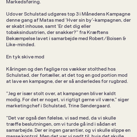
Markedsføring. 
Udover Schulstad udgøres top 3 i Månedens Kampagne 
denne gang af Matas med ‘Hver sin by’-kampagnen, der 
er skabt inhouse, samt ‘Er det dig eller 
tobaksindustrien, der snakker?” fra Kræftens 
Bekæmpelse lavet i samarbejde med Robert/Boisen & 
Like-minded. 
En tyk skive mod 
Kåringen og den faglige ros vækker stolthed hos 
Schulstad, der fortæller, at det tog en god portion mod 
at lave en kampagne, der er så anderledes for rugbrød. 
”Jeg er især stolt over, at kampagnen bliver kaldt 
modig. For det er noget, vi rigtigt gerne vil være,” siger 
marketingchef i Schulstad, Trine Søndergaard. 
”Det var også den følelse, vi sad med, da vi skulle 
træffe beslutningen, om vi turde gå ind i sådan et 
samarbejde. Der er ingen garantier, og vi skulle slippe en 
masse kontrol. Men det var vi nødt til, hvis det skulle 